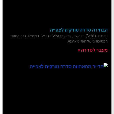
הבחירה סדרה טורקית לצפייה
הבחירה (Babil) – תקציר, שחקנים, עלילה וטריילר רשמי לסדרת המתח
הפסיכולוגי של חאליט ארגנץ'.
מעבר לסדרה »