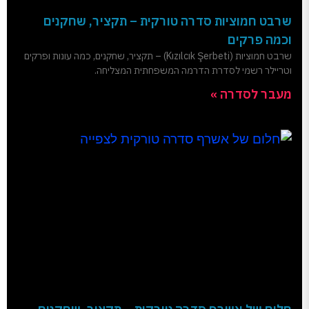
שרבט חמוציות סדרה טורקית – תקציר, שחקנים
וכמה פרקים
שרבט חמוציות (Kızılcık Şerbeti) – תקציר, שחקנים, כמה עונות ופרקים
וטריילר רשמי לסדרת הדרמה המשפחתית המצליחה.
מעבר לסדרה »