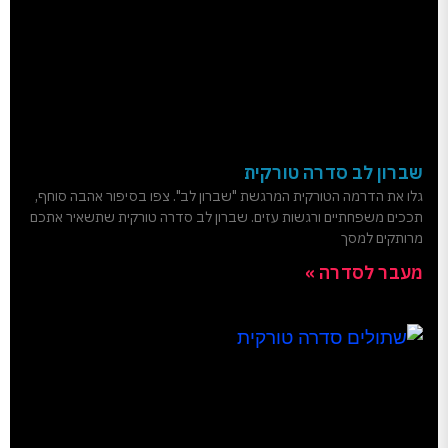
שברון לב סדרה טורקית
גלו את הדרמה הטורקית המרגשת "שברון לב". צפו בסיפור אהבה סוחף,
תככים משפחתיים ורגשות עזים. שברון לב סדרה טורקית שתשאיר אתכם
מרותקים למסך
מעבר לסדרה »