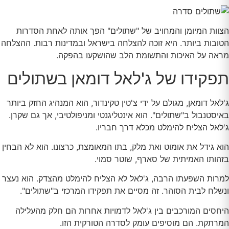
הצוות המיומן והמחויב של "שתולים" הפך אותה לאחת הסדרות
הטובות ביותר. היא זוכה להצלחה בישראל ובמדינות רבות. ההצלחה
מראה על האיכות והתשומת הלב שהושקעו בהפקה.
תפקידו של ג'לאל דומאן בשתולים
ג'לאל דומאן, מגולם על ידי צ'טין טקינדור, הוא המנהיג החזק ביותר
באיסטנבול ב"שתולים". הוא אינטליגנטי ומניפולטיבי, אך גם שקרן.
ג'לאל הצליח להימלט מכלא דרך חבריו.
הוא גידל את אומוט ואת מלק, בתו המאומצת, כרצונו. הוא לא הבחין
בזהותו האמיתית של סארף, שוטר סמוי.
למרות השפעתו הרבה, ג'לאל לא הצליח להימלט מהצדק. הוא נעצר
ונשלח לבית הסוהר. זה מסיים את תפקידו המרכזי ב"שתולים".
היחסים המורכבים בין ג'לאל לדמויות אחרות הם חלק מהעלילה
המרתקת. הם מוסיפים עומק לסדרה הטורקית הזו.