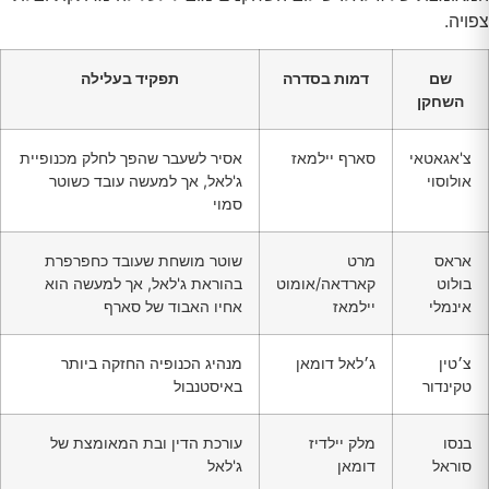
צפויה.
שם
דמות בסדרה
תפקיד בעלילה
השחקן
צ'אגאטאי
סארף יילמאז
אסיר לשעבר שהפך לחלק מכנופיית
אולוסוי
ג'לאל, אך למעשה עובד כשוטר
סמוי
אראס
מרט
שוטר מושחת שעובד כחפרפרת
בולוט
קארדאה/אומוט
בהוראת ג'לאל, אך למעשה הוא
אינמלי
יילמאז
אחיו האבוד של סארף
צ׳טין
ג׳לאל דומאן
מנהיג הכנופיה החזקה ביותר
טקינדור
באיסטנבול
בנסו
מלק יילדיז
עורכת הדין ובת המאומצת של
סוראל
דומאן
ג'לאל