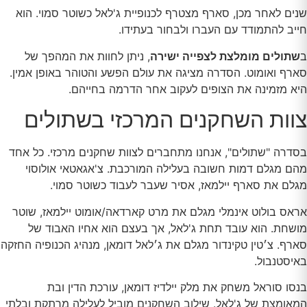
שנים לאחר מכן, סארף מצטרף לכנופיית ג'לאל כשוטר סמוי. הוא
חייב להתמודד עם העברו ולבחור בעתידו.
ב
שתולים מומלצת לצפייה ישירה
, ניתן לחוות את המהפך של
סארף ואומוט. הסדרה מציגה את עולם הפשע והטוהר באופן אמין.
היא מזמינה את הצופים לעקוב אחר הדרמה בחייהם.
צוות השחקנים המרכזי בשתולים
בסדרה "שתולים", אנחנו מתחברים לצוות שחקנים מרכזי. כל אחד
מהם מגלם דמות חשובה בעלילה המורכבת. צ'אגאטאי אולוסוי
מגלם את סארף יילמאז, אסיר שעבר לעבוד כשוטר סמוי.
אראס בולוט אינמלי מגלם את מרט קארדאה/אומוט יילמאז, שוטר
מושחת. הוא עובד תחת ג'לאל, אך בעצם הוא אחיו האבוד של
סארף. צ׳טין טקינדור מגלם את ג׳לאל דומאן, מנהיג הכנופיה החזקה
באיסטנבול.
בנסו סוראל משחק את מלק יילדיז דומאן, עורכת הדין ובת
המאומצת של ג'לאל. שילוב השחקנים מוביל לעלילה מרתקת ובלתי