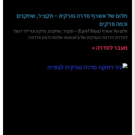
חלום של אשרף סדרה טורקית – תקציר, שחקנים
וכמה פרקים
חלום של אשרף (Eşref Rüya) – תקציר, שחקנים, פרקים וטריילר רשמי
לסדרת הדרמה הטורקית של צ'אגאטאי אולוסוי ודמת אזדמיר.
מעבר לסדרה »