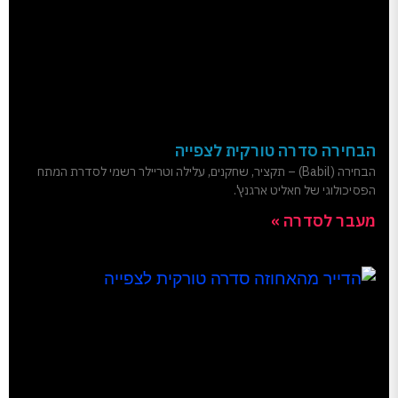
הבחירה סדרה טורקית לצפייה
הבחירה (Babil) – תקציר, שחקנים, עלילה וטריילר רשמי לסדרת המתח
הפסיכולוגי של חאליט ארגנץ'.
מעבר לסדרה »