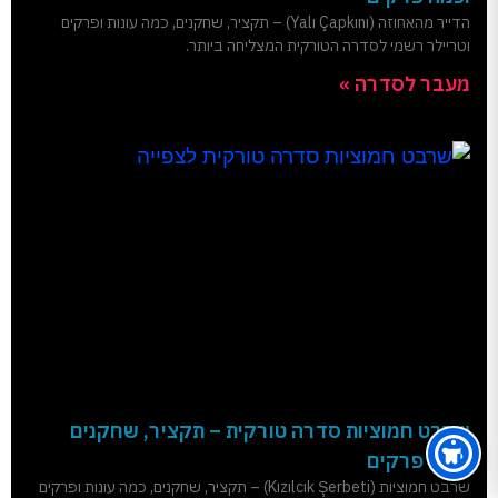
הדייר מהאחוזה (Yalı Çapkını) – תקציר, שחקנים, כמה עונות ופרקים
וטריילר רשמי לסדרה הטורקית המצליחה ביותר.
מעבר לסדרה »
שרבט חמוציות סדרה טורקית – תקציר, שחקנים
וכמה פרקים
שרבט חמוציות (Kızılcık Şerbeti) – תקציר, שחקנים, כמה עונות ופרקים