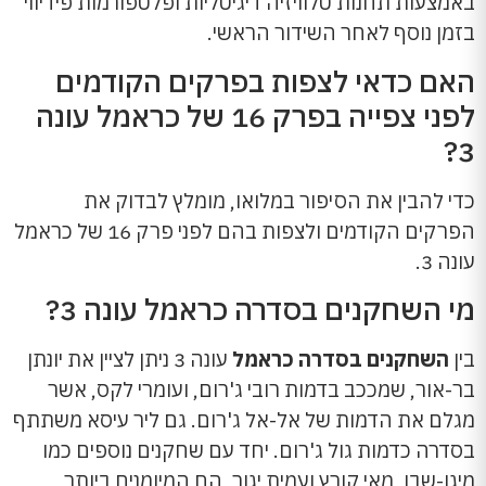
באמצעות תחנות טלוויזיה דיגיטליות ופלטפורמות פידיווי
בזמן נוסף לאחר השידור הראשי.
האם כדאי לצפות בפרקים הקודמים
לפני צפייה בפרק 16 של כראמל עונה
3?
כדי להבין את הסיפור במלואו, מומלץ לבדוק את
הפרקים הקודמים ולצפות בהם לפני פרק 16 של כראמל
עונה 3.
מי השחקנים בסדרה כראמל עונה 3?
בין
השחקנים בסדרה כראמל
עונה 3 ניתן לציין את יונתן
בר-אור, שמככב בדמות רובי ג'רום, ועומרי לקס, אשר
מגלם את הדמות של אל-אל ג'רום. גם ליר עיסא משתתף
בסדרה כדמות גול ג'רום. יחד עם שחקנים נוספים כמו
מיגן-שבו, מאי קורץ ועמית יגור, הם המיומנים ביותר