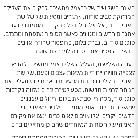
העונה השלישית של כראמל ממשיכה לרקום את העלילה
המרתקת סביב סודות, אתגרים ומסעות של שלושת
האחים רובי, אל-אל וגול. בכל פרק, הם מתמודדים עם
אתגרים חדשים ומגוונים כאשר הסיפור מתפתח ומתנדב.
סוכנים סודיים, גברת בלום, פרופסור שחוזר ואויבים
חדשים הופכים את הסדרה למרתקת עונגות.
בעונה השלישית, העלילה של כראמל ממשיכה להביא
לצפייה חוויות ייחודיות מלאות עצבים ופעם. שלושת
האחים נתקלים בסודות מסעירים ובאתגרים שמעלים את
המתח לרמות חדשות. מסע לטירת ג'רום מלווה בקרבות
סוכני סוד, מסתורין סבתאת בלום וריגולים עצבניים
שמעלים תהיות באופן מתמיד. הילדים ימצאו ידידים
חדשים ויקרים, יגלו אויבים לא מוכרים וימצו את מקורם
האמיתי של הכוחות המיוחדים שהם כן מחזיקים בהם.
בפרק 16 של עונה השלישית, הסיפור מתפתח בצורה