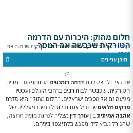
חלום מתוק: היכרות עם הדרמה
הטורקית שכבשה את המסך
דף הבית
»
חלום מתוק: היכרות עם הדרמה הטורקית שכבשה את
המסך
תוכן עניינים
אנו גאים להציג לכם
דרמה רומנטית
מהממפקת המדיה
הטורקית, שכבשה לבות רבים ברחבי העולם ועכשיו
מגיעה גם אל מסכים ישראלים. "חלום מתוק" היא סדרת
פרקים מלאים
שתוביל אתכם לטיול רגשי במעלליה של
אהבה אמיתית
בין
עורך דין
מצליח לנהגת מונית חרוצה,
שהגורל מביא לידי מפגש בלתי צפוי ביניהם.