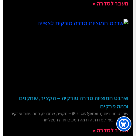
מעבר לסדרה »
שרבט חמוציות סדרה טורקית – תקציר, שחקנים
וכמה פרקים
שרבט חמוציות (Kızılcık Şerbeti) – תקציר, שחקנים, כמה עונות ופרקים
וטריילר רשמי לסדרת הדרמה המשפחתית המצליחה.
מעבר לסדרה »