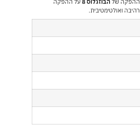
. ההפקה של
הבוזגלוס 8
על ההפקה
רהיבה ואולטימטיבית.