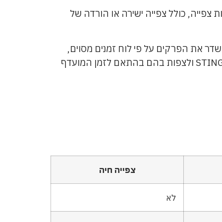
STIN. צופים מסופקים במגוון אפשרויות צפייה, כולל צפייה ישירה או הורדה של
פות בעונה השמינית של הבוזגלוס, ניתן לבחור מתוך מספר אפשרויות צפייה. הערוץ yes Comedy משדר את הפרקים על פי לוח זמנים מסוים,
בהם ניתן להתייחס ללוח השידורים שלהם. בנוסף, אפשר להוריד את הפרקים באמצעות הפלטפורמה STINGTV ולצפות בהם בהתאם לזמן המועדף
צפייה חיה
לא