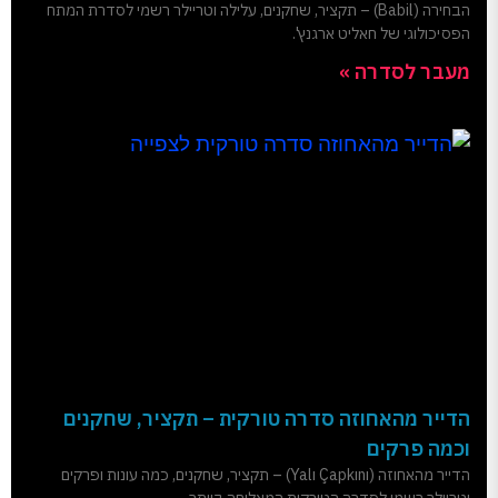
הבחירה (Babil) – תקציר, שחקנים, עלילה וטריילר רשמי לסדרת המתח
הפסיכולוגי של חאליט ארגנץ'.
מעבר לסדרה »
הדייר מהאחוזה סדרה טורקית – תקציר, שחקנים
וכמה פרקים
הדייר מהאחוזה (Yalı Çapkını) – תקציר, שחקנים, כמה עונות ופרקים