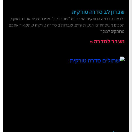
שברון לב סדרה טורקית
גלו את הדרמה הטורקית המרגשת "שברון לב". צפו בסיפור אהבה סוחף,
תככים משפחתיים ורגשות עזים. שברון לב סדרה טורקית שתשאיר אתכם
מרותקים למסך
מעבר לסדרה »