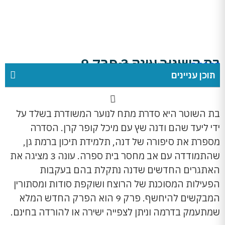
בת השוטר עונה 3 פרק 9
דף הבית
»
בת השוטר עונה 3 פרק 9
תוכן עניינים
בת השוטר היא סדרת מתח לנוער המשודרת בשלד על
ידי ליעד שהם ודנה שץ עם מיכל קופר קרן. הסדרה
מספרת את סיפורה של דנה, תלמידת תיכון ברמת גן,
שהתמודדה עם אב מחסר בית ספרה. עונה 3 מציגה את
האתגרים החדשים שדנה נתקלת בהם בעקבות
הפעילות המסוכנת של הרוצח ושוקפת סודות ומסתורין
המבקשים להיחשף. פרק 9 הוא הפרק החדש המלא
שמתעמק בדרמה וניתן לצפייה ישירה או להורדה בחינם.