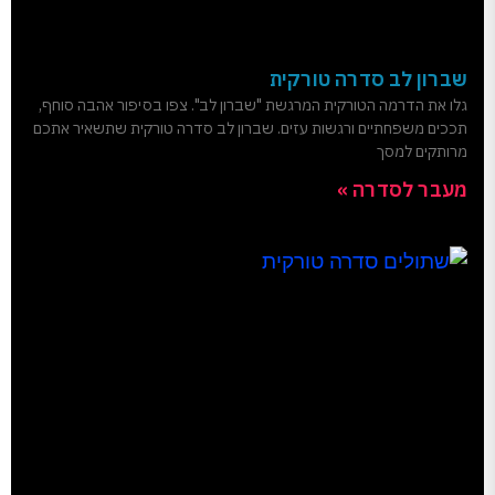
שברון לב סדרה טורקית
גלו את הדרמה הטורקית המרגשת "שברון לב". צפו בסיפור אהבה סוחף,
תככים משפחתיים ורגשות עזים. שברון לב סדרה טורקית שתשאיר אתכם
מרותקים למסך
מעבר לסדרה »