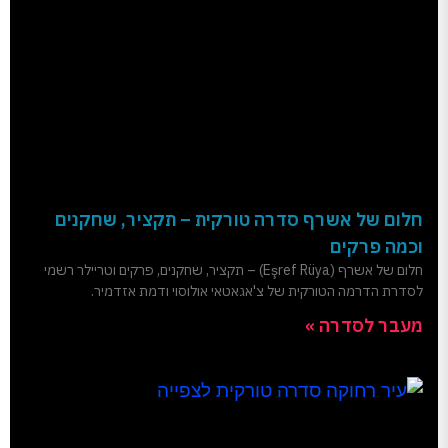
חלום של אשרף סדרה טורקית – תקציר, שחקנים
וכמה פרקים
חלום של אשרף (Eşref Rüya) – תקציר, שחקנים, פרקים וטריילר רשמי
לסדרת הדרמה הטורקית של צ'אגאטאי אולוסוי ודמת אזדמיר.
מעבר לסדרה »